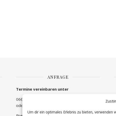
ANFRAGE
Termine vereinbaren unter
0660/810 59 73
Zusti
oder unter
beratung@lebensfragen-weissl.at
Um dir ein optimales Erlebnis zu bieten, verwenden
Preise variieren