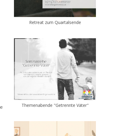
Retreat zum Quartalsende
Themenabende "Getrennte Väter"
ie