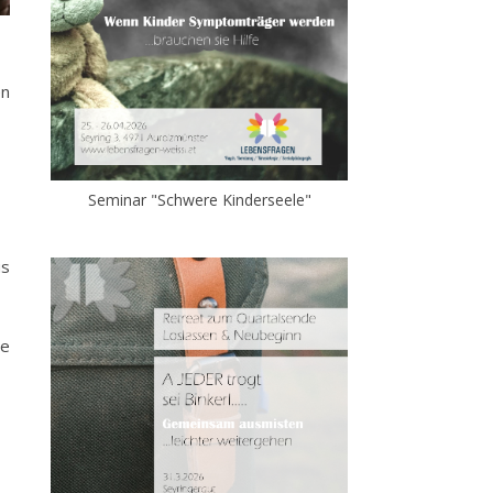
en
Seminar "Schwere Kinderseele"
us
re