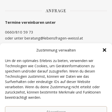
ANFRAGE
Termine vereinbaren unter
0660/810 59 73
oder unter
beratung@lebensfragen-weissl.at
Preise variieren
Zustimmung verwalten
Termine können bis 2 Kalendertage vorher, kostenlos storniert
werden.
Um dir ein optimales Erlebnis zu bieten, verwenden wir
Technologien wie Cookies, um Geräteinformationen zu
speichern und/oder darauf zuzugreifen. Wenn du diesen
Technologien zustimmst, können wir Daten wie das
NEWS
Surfverhalten oder eindeutige IDs auf dieser Website
verarbeiten. Wenn du deine Zustimmung nicht erteilst oder
zurückziehst, können bestimmte Merkmale und Funktionen
beeinträchtigt werden.
2026 Florian Weissl ©
Akzeptieren