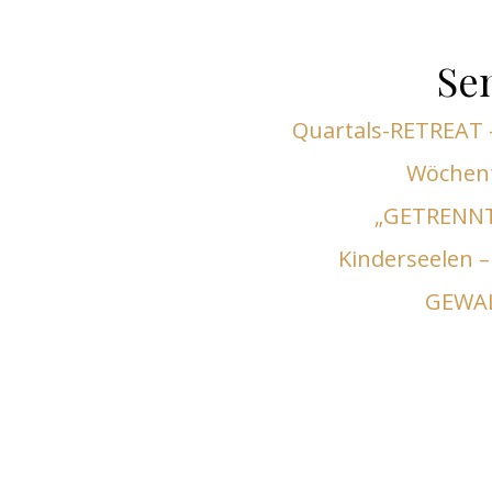
Se
Quartals-RETREAT –
Wöchen
„GETRENNT
Kinderseelen –
GEWAL