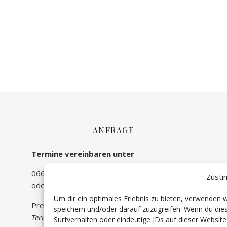
ANFRAGE
Termine vereinbaren unter
0660/810 59 73
Zusti
oder unter
beratung@lebensfragen-weissl.at
Um dir ein optimales Erlebnis zu bieten, verwenden
Preise variieren
speichern und/oder darauf zuzugreifen. Wenn du di
Termine können bis 2 Kalendertage vorher,
Surfverhalten oder eindeutige IDs auf dieser Websit