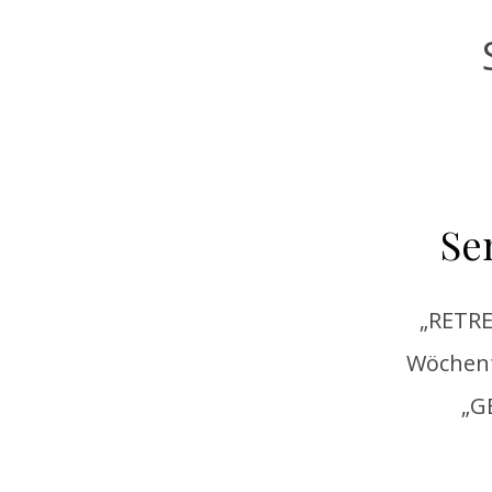
Se
„RETR
Wöchen
„G